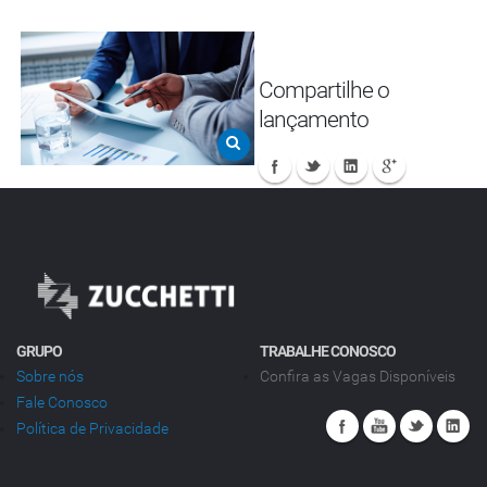
Compartilhe o
lançamento
GRUPO
TRABALHE CONOSCO
Sobre nós
Confira as Vagas Disponíveis
Fale Conosco
Política de Privacidade