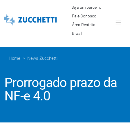
Seja um parceiro
Fale Conosco
Área Restrita
Brasil
Home
>
News Zucchetti
Prorrogado prazo da
NF-e 4.0